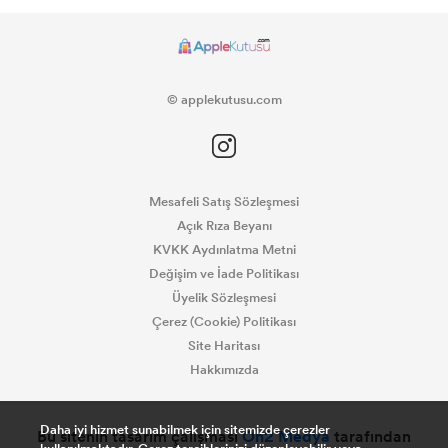
© applekutusu.com
Mesafeli Satış Sözleşmesi
Açık Rıza Beyanı
KVKK Aydınlatma Metni
Değişim ve İade Politikası
Üyelik Sözleşmesi
Çerez (Cookie) Politikası
Site Haritası
Hakkımızda
Daha iyi hizmet sunabilmek için sitemizde çerezler
Bu sitenin tasarım çalışması
On2 Medya
tarafından