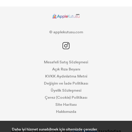
© applekutusu.com
Mesafeli Satış Sözleşmesi
Açık Rıza Beyanı
KVKK Aydınlatma Metni
Değişim ve İade Politikası
Üyelik Sözleşmesi
Çerez (Cookie) Politikası
Site Haritası
Hakkımızda
Daha iyi hizmet sunabilmek için sitemizde çerezler
Bu sitenin tasarım çalışması
On2 Medya
tarafından